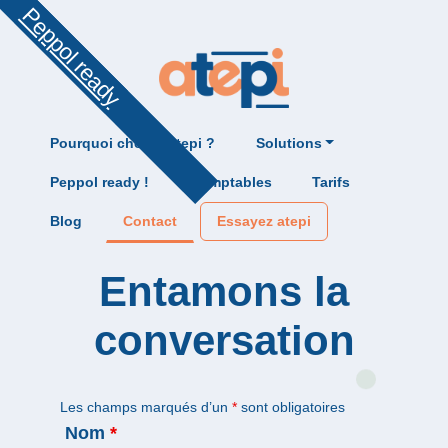
Peppol ready
Pourquoi choisir atepi ?
Solutions
Peppol ready !
Comptables
Tarifs
Blog
Contact
Essayez atepi
Entamons la
conversation
Les champs marqués d’un
*
sont obligatoires
Nom
*