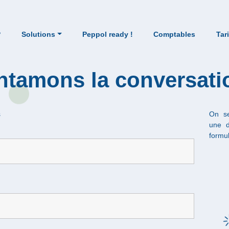
?
Solutions
Peppol ready !
Comptables
Tar
ntamons la conversati
s
On se
une d
formul