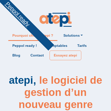
Peppol ready
Pourquoi choisir atepi ?
Solutions
Peppol ready !
Comptables
Tarifs
Blog
Contact
Essayez atepi
atepi,
le logiciel de
gestion d’un
nouveau genre