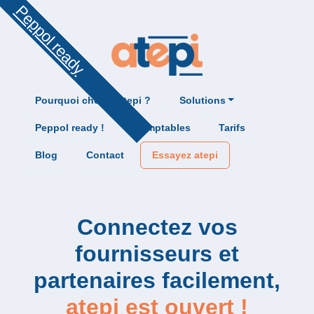
Peppol ready
Pourquoi choisir atepi ?
Solutions
Peppol ready !
Comptables
Tarifs
Blog
Contact
Essayez atepi
Connectez vos
fournisseurs et
partenaires facilement,
atepi est ouvert !