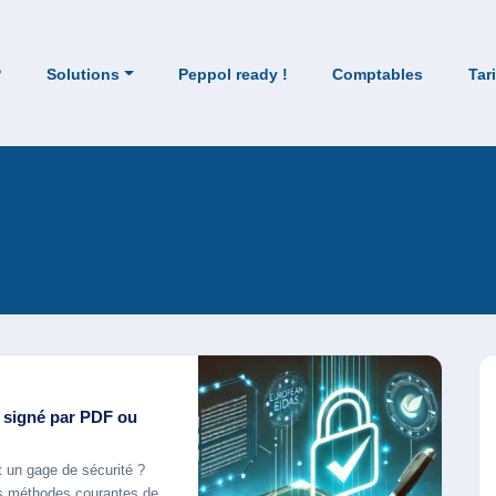
?
Solutions
Peppol ready !
Comptables
Tar
t signé par PDF ou
 un gage de sécurité ?
es méthodes courantes de