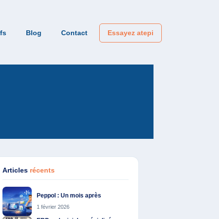
ifs
Blog
Contact
Essayez atepi
Articles
récents
Peppol : Un mois après
1 février 2026