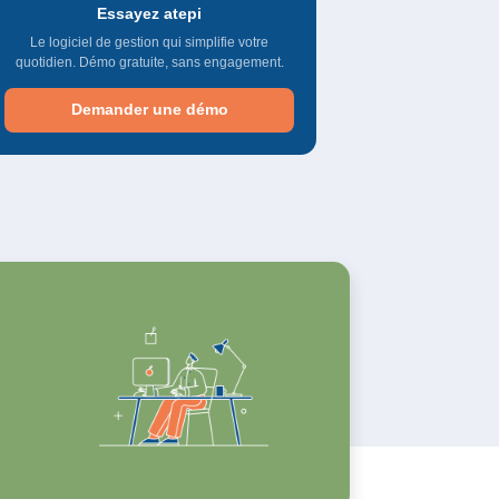
Essayez atepi
Le logiciel de gestion qui simplifie votre
quotidien. Démo gratuite, sans engagement.
Demander une démo