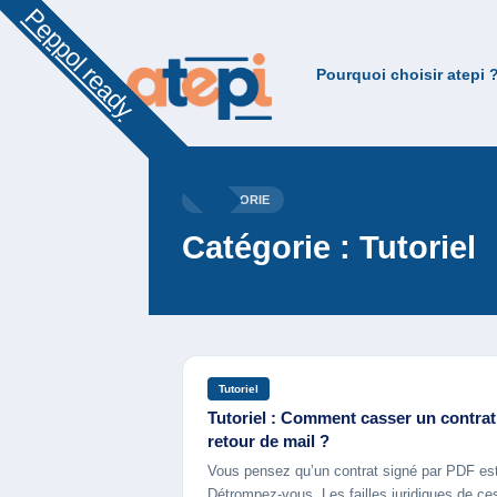
Peppol ready
Pourquoi choisir atepi 
CATÉGORIE
Catégorie :
Tutoriel
Tutoriel
Tutoriel : Comment casser un contra
retour de mail ?
Vous pensez qu’un contrat signé par PDF est
Détrompez-vous. Les failles juridiques de c